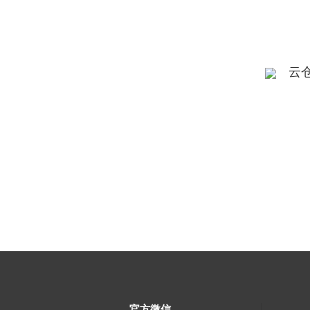
云
官方微信