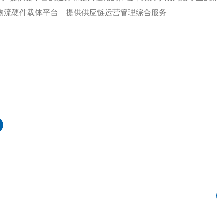
物流硬件载体平台，提供供应链运营管理综合服务
主营业务
Main business