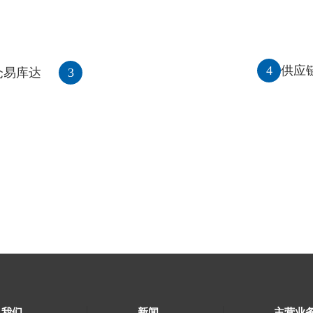
4
供应
仓易库达
3
我们
新闻
主营业