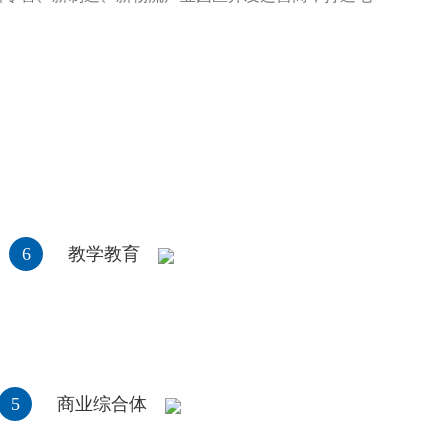
6
教学教育
5
商业综合体