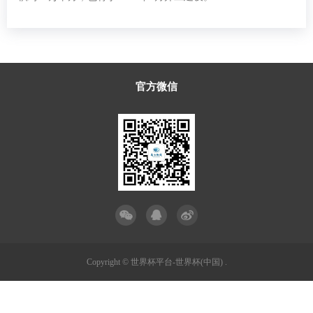
官方微信
Copyright © 世界杯平台-世界杯(中国) .